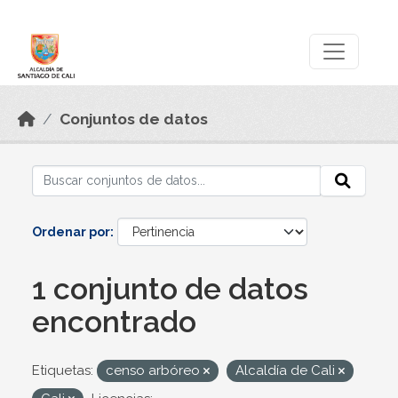
Skip to main content
Datos Abiertos
Conjuntos de datos
Ordenar por
1 conjunto de datos
encontrado
Etiquetas:
censo arbóreo
Alcaldía de Cali