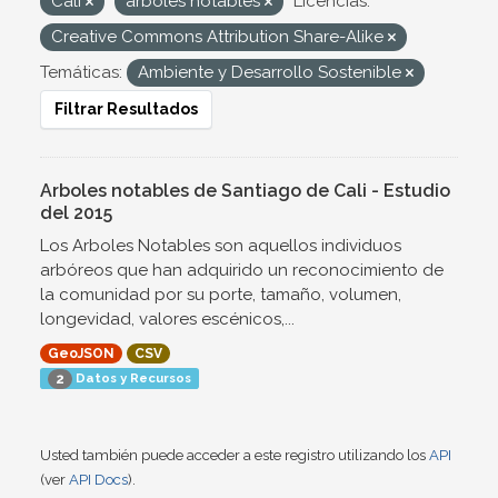
Cali
arboles notables
Licencias:
Creative Commons Attribution Share-Alike
Temáticas:
Ambiente y Desarrollo Sostenible
Filtrar Resultados
Arboles notables de Santiago de Cali - Estudio
del 2015
Los Arboles Notables son aquellos individuos
arbóreos que han adquirido un reconocimiento de
la comunidad por su porte, tamaño, volumen,
longevidad, valores escénicos,...
GeoJSON
CSV
Datos y Recursos
2
Usted también puede acceder a este registro utilizando los
API
(ver
API Docs
).