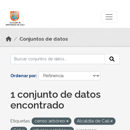
Skip to main content
Datos Abiertos
Conjuntos de datos
Ordenar por
1 conjunto de datos
encontrado
Etiquetas:
censo arbóreo
Alcaldía de Cali