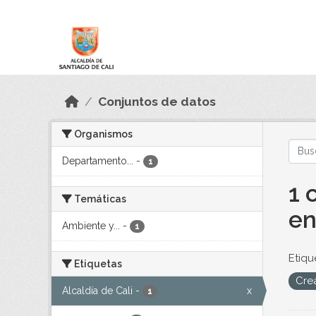
Skip to main content
Datos Abiertos
Conjuntos de datos
Organismos
Departamento...
-
1
1 
Temáticas
en
Ambiente y...
-
1
Etiqu
Etiquetas
Cre
Alcaldía de Cali
-
x
1