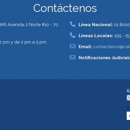
Contáctenos
AM) Avenida 2 Norte #10 - 70.
Linea Nacional:
01 8000
Lineas Locales:
195 - (5
12 pm y de 2 pm a 5 pm.
Email:
contactenos@cali
Notificaciones Judicial
G
I