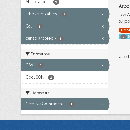
Alcaldía de...
-
1
Arbo
arboles notables
-
x
Los A
1
su po
Cali
-
x
1
Geo
D
2
censo arbóreo
-
x
1
Formatos
Usted 
CSV
-
x
1
GeoJSON
-
1
Licencias
Creative Commons...
-
x
1