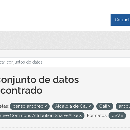
Conjunt
conjunto de datos
contrado
etas:
censo arbóreo
Alcaldía de Cali
Cali
arbol
ative Commons Attribution Share-Alike
Formatos:
CSV