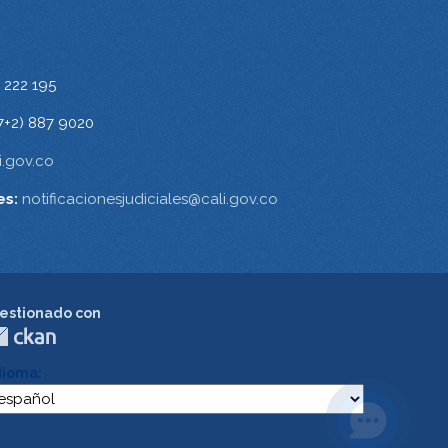
 222 195
7+2) 887 9020
.gov.co
es:
notificacionesjudiciales@cali.gov.co
estionado con
dioma