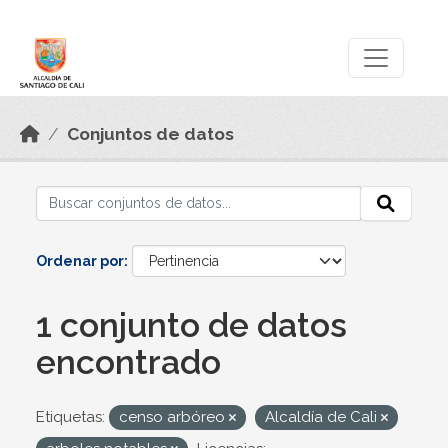
Skip to main content
Datos Abiertos
Conjuntos de datos
Ordenar por
1 conjunto de datos
encontrado
Etiquetas:
censo arbóreo
Alcaldía de Cali