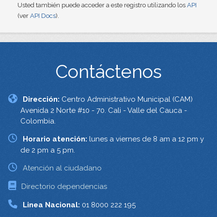
Usted también puede acceder a este registro utilizando los
API
(ver
API Docs
).
Contáctenos
Dirección:
Centro Administrativo Municipal (CAM)
Avenida 2 Norte #10 - 70. Cali - Valle del Cauca -
Colombia.
Horario atención:
lunes a viernes de 8 am a 12 pm y
de 2 pm a 5 pm.
Atención al ciudadano
Directorio dependencias
Linea Nacional:
01 8000 222 195