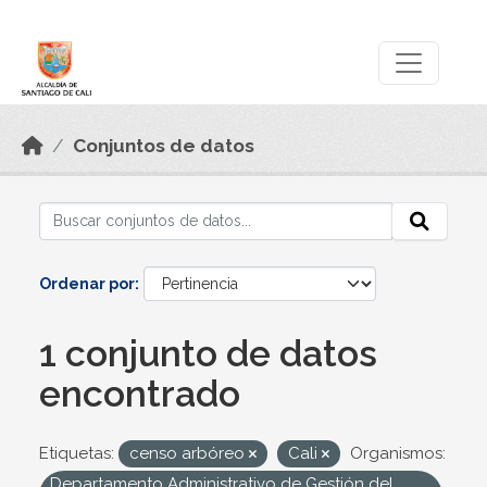
Skip to main content
Datos Abiertos
Conjuntos de datos
Ordenar por
1 conjunto de datos
encontrado
Etiquetas:
censo arbóreo
Cali
Organismos:
Departamento Administrativo de Gestión del