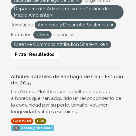
Alcaldía de Santiago de Cali
Organismos:
Departamento Administrativo de Gestión del
Medio Ambiente
Temáticas:
Ambiente y Desarrollo Sostenible
Formatos:
CSV
Licencias:
Creative Commons Attribution Share-Alike
Filtrar Resultados
Arboles notables de Santiago de Cali - Estudio
del 2015
Los Arboles Notables son aquellos individuos
arbóreos que han adquirido un reconocimiento de
la comunidad por su porte, tamaño, volumen,
longevidad, valores escénicos,...
GeoJSON
CSV
Datos y Recursos
2