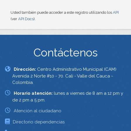
Usted también puede acceder a este registro utilizando los
API
(ver
API Docs
).
Contáctenos
Dirección:
Centro Administrativo Municipal (CAM)
Avenida 2 Norte #10 - 70. Cali - Valle del Cauca -
Colombia.
Horario atención:
lunes a viernes de 8 am a 12 pm y
de 2 pm a 5 pm.
Atención al ciudadano
Directorio dependencias