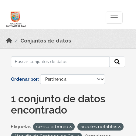
Skip to main content
Datos Abiertos
Conjuntos de datos
Ordenar por
1 conjunto de datos
encontrado
Etiquetas:
censo arbóreo
arboles notables