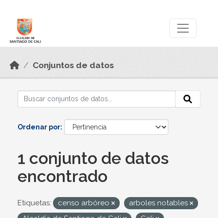
Skip to main content
Datos Abiertos
Conjuntos de datos
Ordenar por
1 conjunto de datos
encontrado
Etiquetas:
censo arbóreo
arboles notables