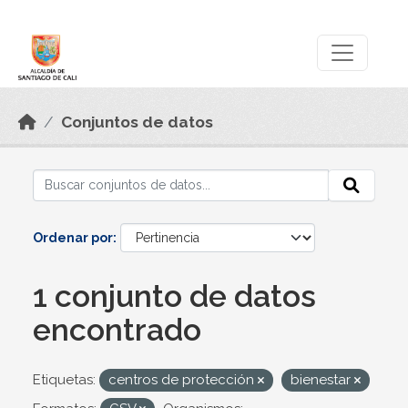
Skip to main content
Datos Abiertos
Conjuntos de datos
Ordenar por
1 conjunto de datos
encontrado
Etiquetas:
centros de protección
bienestar