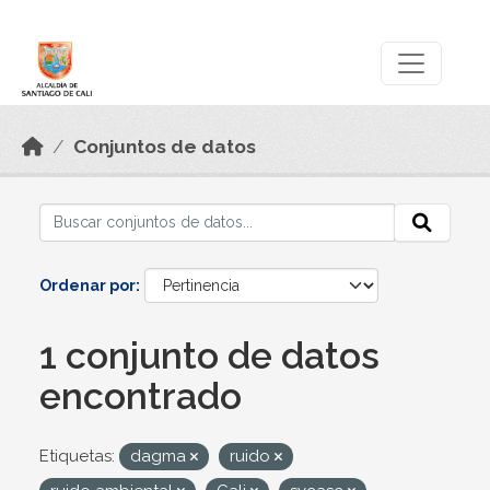
Skip to main content
Datos Abiertos
Conjuntos de datos
Ordenar por
1 conjunto de datos
encontrado
Etiquetas:
dagma
ruido