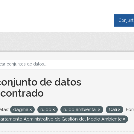
Conjunt
conjunto de datos
contrado
etas:
dagma
ruido
ruido ambiental
Cali
For
artamento Administrativo de Gestión del Medio Ambiente