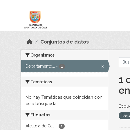
Skip to main content
Datos Abiertos
Conjuntos de datos
Organismos
Departamento...
-
x
1
1 
Temáticas
en
No hay Temáticas que coincidan con
esta búsqueda
Etiqu
Etiquetas
Dep
Alcaldía de Cali
-
1