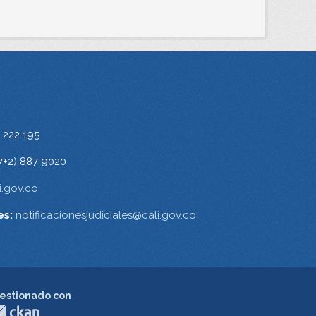
 222 195
7+2) 887 9020
.gov.co
es:
notificacionesjudiciales@cali.gov.co
estionado con