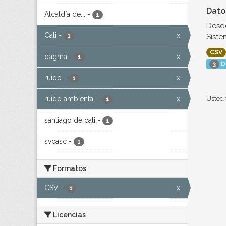
Dato
Alcaldía de...
-
1
Desde
Cali
-
x
Siste
1
CSV
dagma
-
x
1
D
3
ruido
-
x
1
ruido ambiental
-
x
Usted 
1
santiago de cali
-
1
svcasc
-
1
Formatos
CSV
-
x
1
Licencias