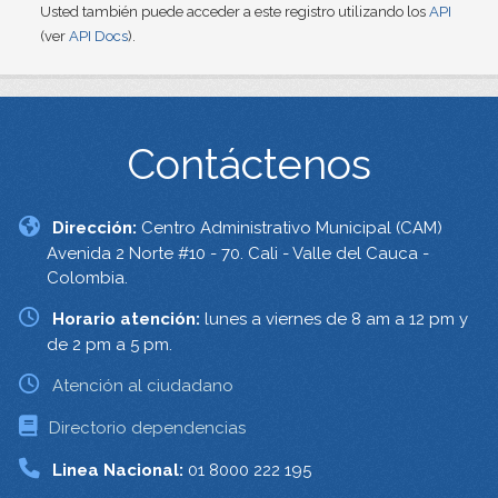
Usted también puede acceder a este registro utilizando los
API
(ver
API Docs
).
Contáctenos
Dirección:
Centro Administrativo Municipal (CAM)
Avenida 2 Norte #10 - 70. Cali - Valle del Cauca -
Colombia.
Horario atención:
lunes a viernes de 8 am a 12 pm y
de 2 pm a 5 pm.
Atención al ciudadano
Directorio dependencias
Linea Nacional:
01 8000 222 195