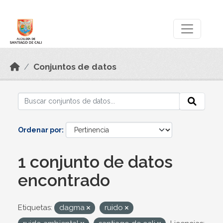
Skip to main content
Datos Abiertos
Conjuntos de datos
Ordenar por
1 conjunto de datos
encontrado
Etiquetas:
dagma
ruido