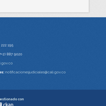
 222 195
7+2) 887 9020
.gov.co
es:
notificacionesjudiciales@cali.gov.co
estionado con