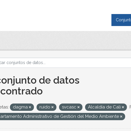
Conjunt
conjunto de datos
contrado
etas:
dagma
ruido
svcasc
Alcaldía de Cali
artamento Administrativo de Gestión del Medio Ambiente