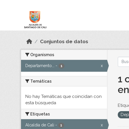
Skip to main content
Datos Abiertos
Conjuntos de datos
Organismos
Departamento...
-
x
1
1 
Temáticas
en
No hay Temáticas que coincidan con
esta búsqueda
Etiqu
Etiquetas
Dep
Alcaldía de Cali
-
x
1