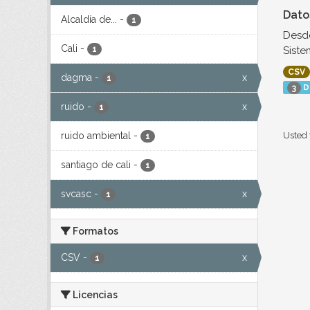
Dato
Alcaldía de...
-
1
Desde
Cali
-
Siste
1
CSV
dagma
-
x
1
D
3
ruido
-
x
1
ruido ambiental
-
Usted 
1
santiago de cali
-
1
svcasc
-
x
1
Formatos
CSV
-
x
1
Licencias