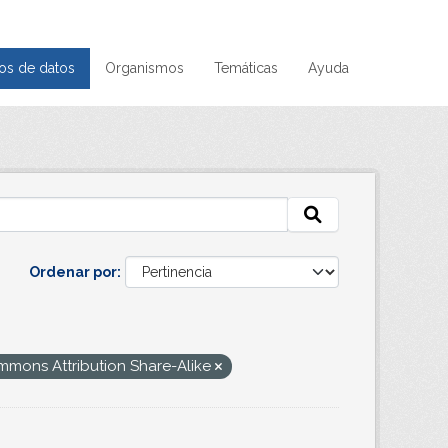
os de datos
Organismos
Temáticas
Ayuda
Ordenar por
mmons Attribution Share-Alike