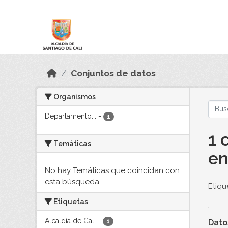
Skip to main content
Datos Abiertos
Conjuntos de datos
Organismos
Departamento...
-
1
1 
Temáticas
en
No hay Temáticas que coincidan con
esta búsqueda
Etiqu
Etiquetas
Alcaldía de Cali
-
Dato
1