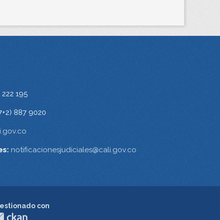
 222 195
7+2) 887 9020
.gov.co
es:
notificacionesjudiciales@cali.gov.co
estionado con