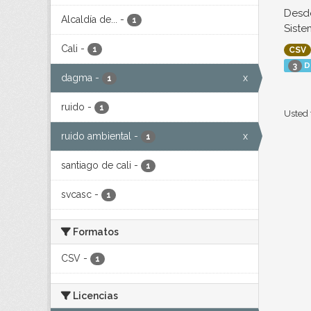
Desde
Alcaldía de...
-
1
Siste
Cali
-
1
CSV
D
3
dagma
-
x
1
ruido
-
1
Usted 
ruido ambiental
-
x
1
santiago de cali
-
1
svcasc
-
1
Formatos
CSV
-
1
Licencias