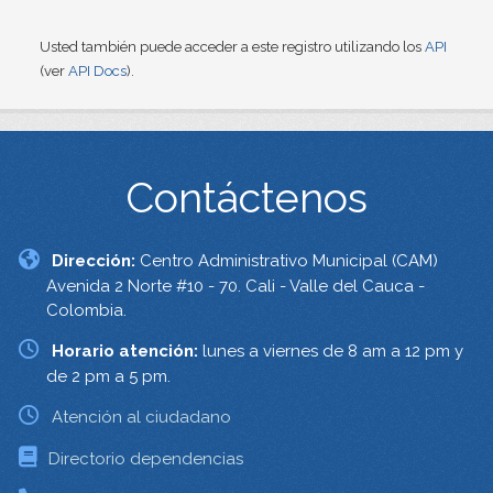
Usted también puede acceder a este registro utilizando los
API
(ver
API Docs
).
Contáctenos
Dirección:
Centro Administrativo Municipal (CAM)
Avenida 2 Norte #10 - 70. Cali - Valle del Cauca -
Colombia.
Horario atención:
lunes a viernes de 8 am a 12 pm y
de 2 pm a 5 pm.
Atención al ciudadano
Directorio dependencias