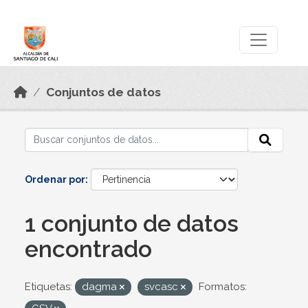
Skip to main content
Datos Abiertos
Conjuntos de datos
Ordenar por
1 conjunto de datos
encontrado
Etiquetas:
dagma
svcasc
Formatos: