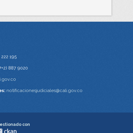
 222 195
7+2) 887 9020
.gov.co
es:
notificacionesjudiciales@cali.gov.co
estionado con