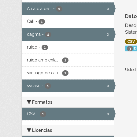
Alcaldía de...
-
x
1
Dato
Cali
-
1
Desde
Siste
dagma
-
x
1
CSV
ruido
-
1
D
3
ruido ambiental
-
1
Usted 
santiago de cali
-
1
svcasc
-
x
1
Formatos
CSV
-
x
1
Licencias