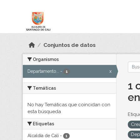
Skip to main content
Datos Abiertos
Conjuntos de datos
Organismos
Departamento...
-
x
1
1 
Temáticas
en
No hay Temáticas que coincidan con
esta búsqueda
Etiqu
Etiquetas
Cre
Dep
Alcaldía de Cali
-
1