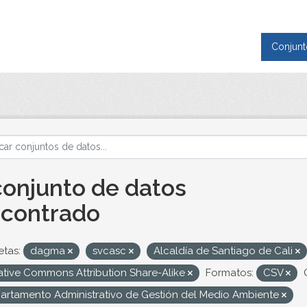
Conjunt
conjunto de datos
contrado
etas:
dagma
svcasc
Alcaldía de Santiago de Cali
ative Commons Attribution Share-Alike
Formatos:
CSV
artamento Administrativo de Gestión del Medio Ambiente