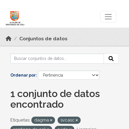
Skip to main content
Datos Abiertos
Conjuntos de datos
Ordenar por
1 conjunto de datos
encontrado
Etiquetas:
dagma
svcasc