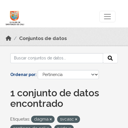
Skip to main content
Datos Abiertos
Conjuntos de datos
Ordenar por
1 conjunto de datos
encontrado
Etiquetas:
dagma
svcasc