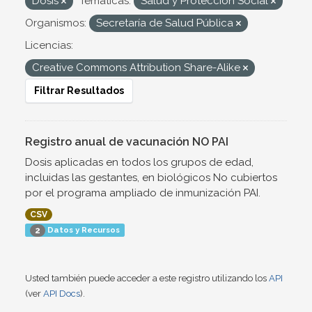
Dosis
Temáticas:
Salud y Protección Social
Organismos:
Secretaría de Salud Pública
Licencias:
Creative Commons Attribution Share-Alike
Filtrar Resultados
Registro anual de vacunación NO PAI
Dosis aplicadas en todos los grupos de edad,
incluidas las gestantes, en biológicos No cubiertos
por el programa ampliado de inmunización PAI.
CSV
Datos y Recursos
2
Usted también puede acceder a este registro utilizando los
API
(ver
API Docs
).