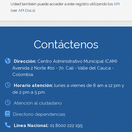
Usted también puede acceder a este registro utilizando los
API
(ver
API Docs
).
Contáctenos
Dirección:
Centro Administrativo Municipal (CAM)
Avenida 2 Norte #10 - 70. Cali - Valle del Cauca -
Colombia.
Horario atención:
lunes a viernes de 8 am a 12 pm y
de 2 pm a 5 pm.
Atención al ciudadano
Directorio dependencias
Linea Nacional:
01 8000 222 195