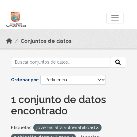
Skip to main content
Datos Abiertos
Conjuntos de datos
Ordenar por
1 conjunto de datos
encontrado
Etiquetas:
jovenes alta vulnerabilidad