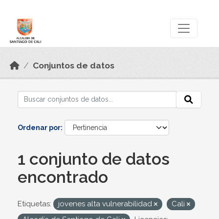
Skip to main content
Datos Abiertos
Conjuntos de datos
Ordenar por
1 conjunto de datos
encontrado
Etiquetas:
jovenes alta vulnerabilidad
Cali