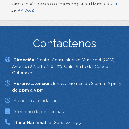
Usted también puede acceder a este registro utilizando los
API
(ver
API Docs
).
Contáctenos
Dirección:
Centro Administrativo Municipal (CAM)
Avenida 2 Norte #10 - 70. Cali - Valle del Cauca -
Colombia.
Horario atención:
lunes a viernes de 8 am a 12 pm y
de 2 pm a 5 pm.
Atención al ciudadano
Directorio dependencias
Linea Nacional:
01 8000 222 195