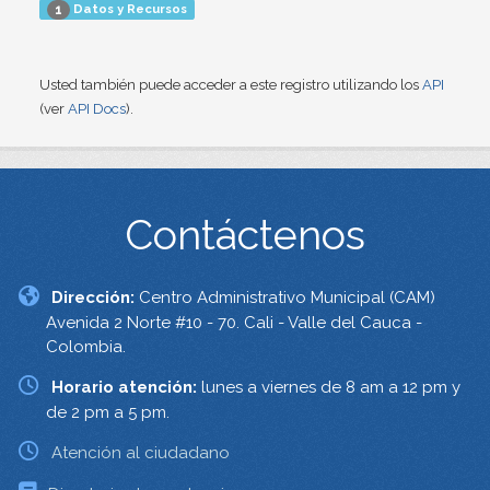
Datos y Recursos
1
Usted también puede acceder a este registro utilizando los
API
(ver
API Docs
).
Contáctenos
Dirección:
Centro Administrativo Municipal (CAM)
Avenida 2 Norte #10 - 70. Cali - Valle del Cauca -
Colombia.
Horario atención:
lunes a viernes de 8 am a 12 pm y
de 2 pm a 5 pm.
Atención al ciudadano