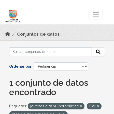
Skip to main content
Datos Abiertos
Conjuntos de datos
Ordenar por
1 conjunto de datos
encontrado
Etiquetas:
jovenes alta vulnerabilidad
Cali