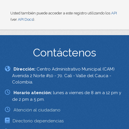
Usted también puede acceder a este registro utilizando los
API
(ver
API Docs
).
Contáctenos
Dirección:
Centro Administrativo Municipal (CAM)
Avenida 2 Norte #10 - 70. Cali - Valle del Cauca -
Colombia.
Horario atención:
lunes a viernes de 8 am a 12 pm y
de 2 pm a 5 pm.
Atención al ciudadano
Directorio dependencias