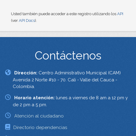
Usted también puede acceder a este registro utilizando los
API
(ver
API Docs
).
Contáctenos
Dirección:
Centro Administrativo Municipal (CAM)
Avenida 2 Norte #10 - 70. Cali - Valle del Cauca -
Colombia.
Horario atención:
lunes a viernes de 8 am a 12 pm y
de 2 pm a 5 pm.
Atención al ciudadano
Directorio dependencias