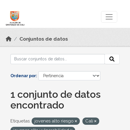
Skip to main content
Datos Abiertos
Conjuntos de datos
Ordenar por
1 conjunto de datos
encontrado
Etiquetas:
jovenes alto riesgo
Cali