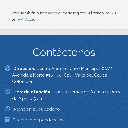
Usted también puede acceder a este registro utilizando los
API
(ver
API Docs
).
Contáctenos
Dirección:
Centro Administrativo Municipal (CAM)
Avenida 2 Norte #10 - 70. Cali - Valle del Cauca -
Colombia.
Horario atención:
lunes a viernes de 8 am a 12 pm y
de 2 pm a 5 pm.
Atención al ciudadano
Directorio dependencias