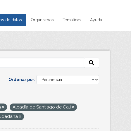
os de datos
Organismos
Temáticas
Ayuda
Ordenar por
n
Alcadía de Santiago de Cali
ciudadana