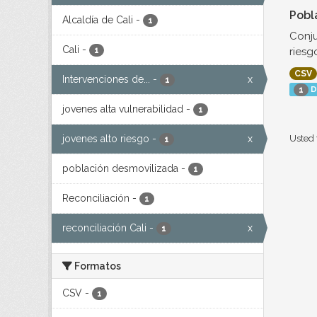
Pobl
Alcaldía de Cali
-
1
Conju
Cali
-
riesg
1
CSV
Intervenciones de...
-
x
1
D
1
jovenes alta vulnerabilidad
-
1
jovenes alto riesgo
-
x
Usted 
1
población desmovilizada
-
1
Reconciliación
-
1
reconciliación Cali
-
x
1
Formatos
CSV
-
1