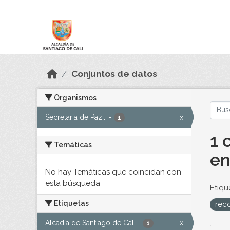
Skip to main content
Datos Abiertos
Conjuntos de datos
Organismos
Secretaría de Paz...
-
x
1
1 
Temáticas
en
No hay Temáticas que coincidan con
esta búsqueda
Etiqu
Etiquetas
reco
Alcadía de Santiago de Cali
-
x
1