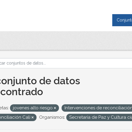
Conjunt
conjunto de datos
contrado
etas:
jovenes alto riesgo
Intervenciones de reconciliació
nciliación Cali
Organismos:
Secretaría de Paz y Cultura 