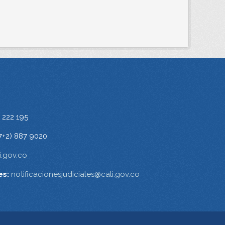
 222 195
7+2) 887 9020
.gov.co
es:
notificacionesjudiciales@cali.gov.co