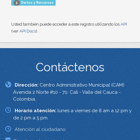
Datos y Recursos
1
Usted también puede acceder a este registro utilizando los
API
(ver
API Docs
).
Contáctenos
Dirección:
Centro Administrativo Municipal (CAM)
Avenida 2 Norte #10 - 70. Cali - Valle del Cauca -
Colombia.
Horario atención:
lunes a viernes de 8 am a 12 pm y
de 2 pm a 5 pm.
Atención al ciudadano