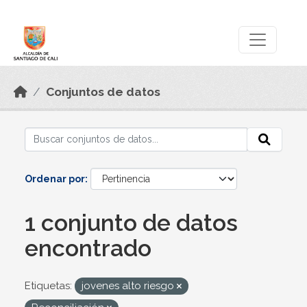
Skip to main content
Datos Abiertos
Conjuntos de datos
Ordenar por
1 conjunto de datos
encontrado
Etiquetas:
jovenes alto riesgo