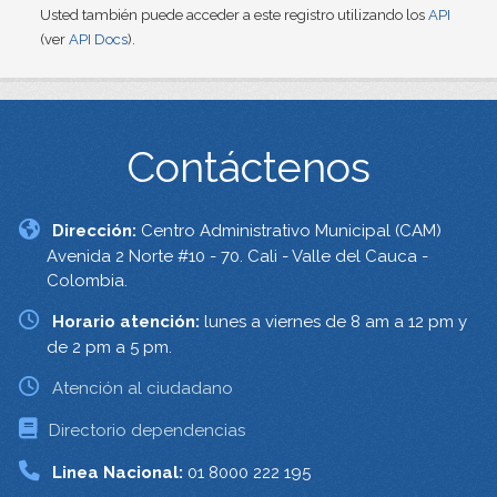
Usted también puede acceder a este registro utilizando los
API
(ver
API Docs
).
Contáctenos
Dirección:
Centro Administrativo Municipal (CAM)
Avenida 2 Norte #10 - 70. Cali - Valle del Cauca -
Colombia.
Horario atención:
lunes a viernes de 8 am a 12 pm y
de 2 pm a 5 pm.
Atención al ciudadano
Directorio dependencias
Linea Nacional:
01 8000 222 195