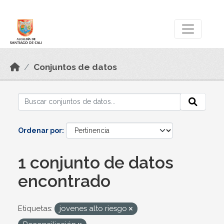
Skip to main content
Datos Abiertos
Conjuntos de datos
Ordenar por
1 conjunto de datos
encontrado
Etiquetas:
jovenes alto riesgo