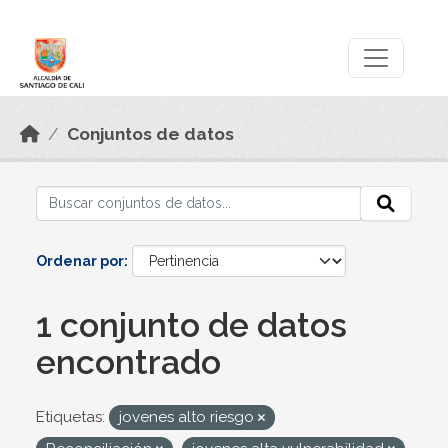
Skip to main content
Datos Abiertos
Conjuntos de datos
Ordenar por
1 conjunto de datos
encontrado
Etiquetas:
jovenes alto riesgo