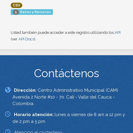
CSV
Datos y Recursos
1
Usted también puede acceder a este registro utilizando los
API
(ver
API Docs
).
Contáctenos
Dirección:
Centro Administrativo Municipal (CAM)
Avenida 2 Norte #10 - 70. Cali - Valle del Cauca -
Colombia.
Horario atención:
lunes a viernes de 8 am a 12 pm y
de 2 pm a 5 pm.
Atención al ciudadano