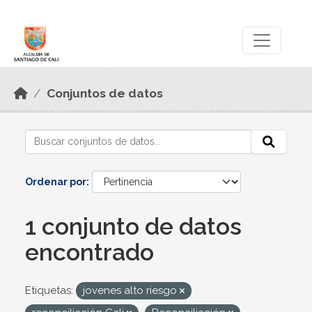
Skip to main content
Datos Abiertos
Conjuntos de datos
Ordenar por
1 conjunto de datos
encontrado
Etiquetas:
jovenes alto riesgo