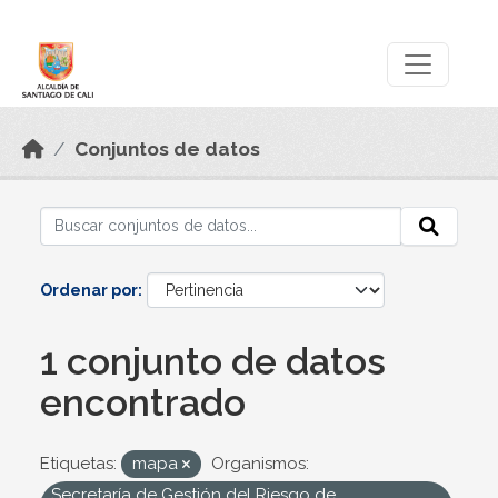
Skip to main content
Datos Abiertos
Conjuntos de datos
Ordenar por
1 conjunto de datos
encontrado
Etiquetas:
mapa
Organismos:
Secretaría de Gestión del Riesgo de