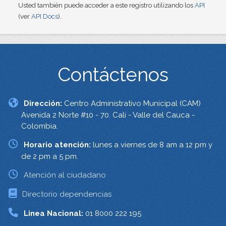
Usted también puede acceder a este registro utilizando los
API
(ver
API Docs
).
Contáctenos
Dirección:
Centro Administrativo Municipal (CAM)
Avenida 2 Norte #10 - 70. Cali - Valle del Cauca -
Colombia.
Horario atención:
lunes a viernes de 8 am a 12 pm y
de 2 pm a 5 pm.
Atención al ciudadano
Directorio dependencias
Linea Nacional:
01 8000 222 195