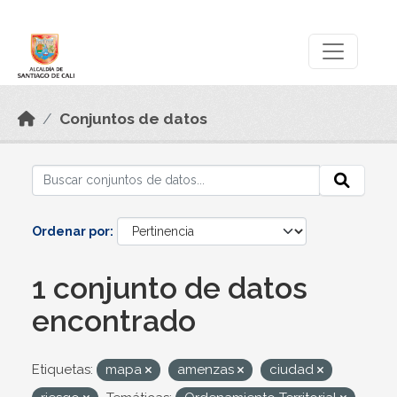
Skip to main content
Datos Abiertos
Conjuntos de datos
Ordenar por
1 conjunto de datos
encontrado
Etiquetas:
mapa
amenzas
ciudad