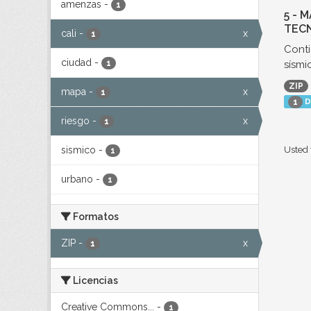
amenzas
-
1
5 - 
TECN
cali
-
x
1
Conti
ciudad
-
sísmic
1
ZIP
mapa
-
x
1
D
1
riesgo
-
x
1
sismico
-
Usted 
1
urbano
-
1
Formatos
ZIP
-
x
1
Licencias
Creative Commons...
-
1