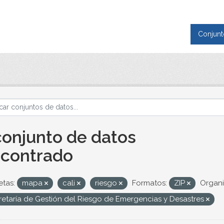
Conjunt
conjunto de datos
contrado
etas:
mapa
cali
riesgo
Formatos:
ZIP
Organi
retaría de Gestión del Riesgo de Emergencias y Desastres