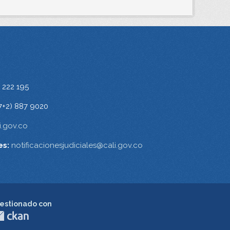
 222 195
7+2) 887 9020
.gov.co
es:
notificacionesjudiciales@cali.gov.co
estionado con