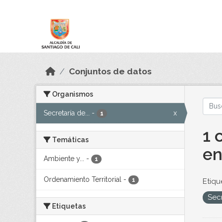
Skip to main content
Datos Abiertos
Conjuntos de datos
Organismos
Secretaría de...
-
x
1
1 
Temáticas
en
Ambiente y...
-
1
Ordenamiento Territorial
-
1
Etiqu
Sec
Etiquetas