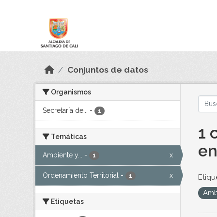
Skip to main content
Datos Abiertos
Conjuntos de datos
Organismos
Secretaría de...
-
1
1 
Temáticas
en
Ambiente y...
-
x
1
Ordenamiento Territorial
-
x
1
Etiqu
Amb
Etiquetas