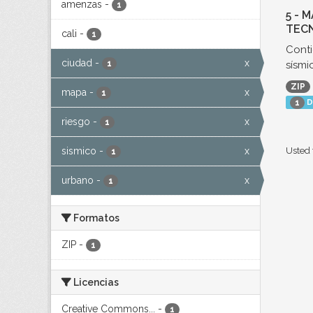
amenzas
-
1
5 - 
TECN
cali
-
1
Conti
ciudad
-
x
sísmic
1
ZIP
mapa
-
x
1
D
1
riesgo
-
x
1
sismico
-
x
Usted 
1
urbano
-
x
1
Formatos
ZIP
-
1
Licencias
Creative Commons...
-
1