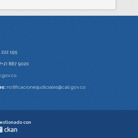
 222 195
7+2) 887 9020
.gov.co
es:
notificacionesjudiciales@cali.gov.co
estionado con