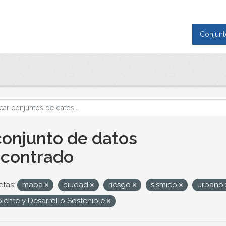
Conjunt
conjunto de datos
contrado
etas:
mapa
ciudad
riesgo
sismico
urbano
iente y Desarrollo Sostenible