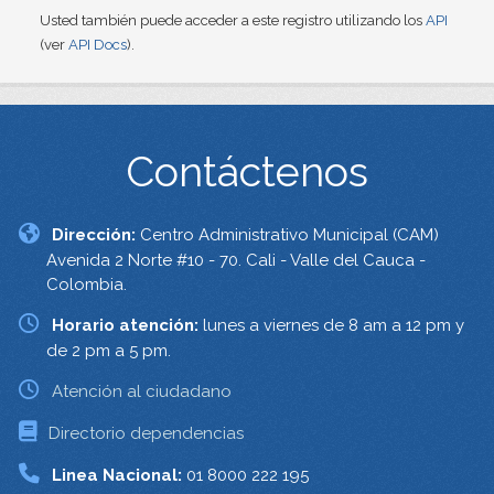
Usted también puede acceder a este registro utilizando los
API
(ver
API Docs
).
Contáctenos
Dirección:
Centro Administrativo Municipal (CAM)
Avenida 2 Norte #10 - 70. Cali - Valle del Cauca -
Colombia.
Horario atención:
lunes a viernes de 8 am a 12 pm y
de 2 pm a 5 pm.
Atención al ciudadano
Directorio dependencias
Linea Nacional:
01 8000 222 195