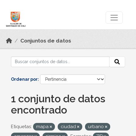
Skip to main content
Datos Abiertos
Conjuntos de datos
Ordenar por
1 conjunto de datos
encontrado
Etiquetas:
mapa
ciudad
urbano