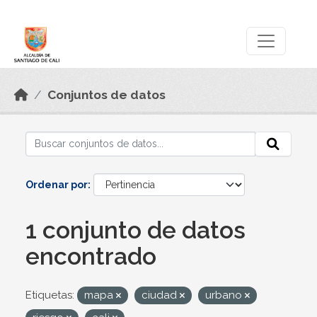
Skip to main content
Datos Abiertos
Conjuntos de datos
Ordenar por
1 conjunto de datos
encontrado
Etiquetas:
mapa
ciudad
urbano