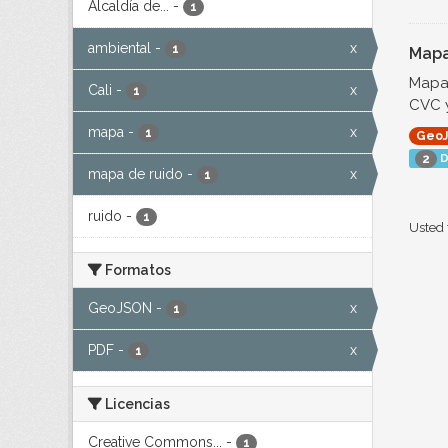
Alcaldía de...
-
1
ambiental
-
x
1
Mapa
Mapa 
Cali
-
x
1
CVC y
mapa
-
x
1
Geo
D
2
mapa de ruido
-
x
1
ruido
-
1
Usted 
Formatos
GeoJSON
-
x
1
PDF
-
x
1
Licencias
Creative Commons...
-
1