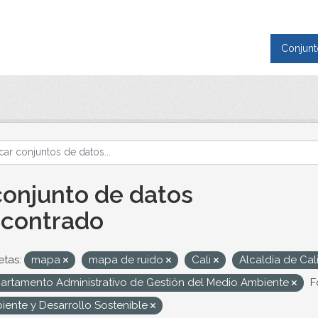
Conjunt
conjunto de datos
contrado
etas:
mapa
mapa de ruido
Cali
Alcaldía de Cal
artamento Administrativo de Gestión del Medio Ambiente
F
iente y Desarrollo Sostenible