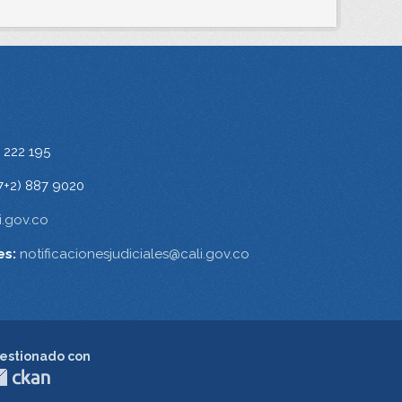
 222 195
7+2) 887 9020
.gov.co
es:
notificacionesjudiciales@cali.gov.co
estionado con