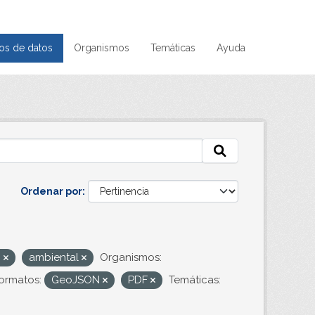
os de datos
Organismos
Temáticas
Ayuda
Ordenar por
i
ambiental
Organismos:
ormatos:
GeoJSON
PDF
Temáticas: