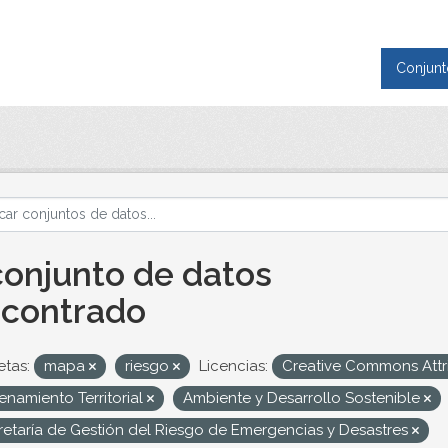
Conjunt
conjunto de datos
contrado
etas:
mapa
riesgo
Licencias:
Creative Commons Attr
namiento Territorial
Ambiente y Desarrollo Sostenible
retaría de Gestión del Riesgo de Emergencias y Desastres