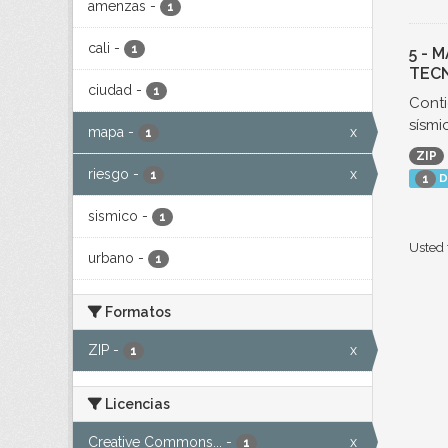
amenzas
-
1
cali
-
1
5 - 
TECN
ciudad
-
1
Conti
sísmic
mapa
-
x
1
ZIP
riesgo
-
x
1
D
1
sismico
-
1
Usted 
urbano
-
1
Formatos
ZIP
-
x
1
Licencias
Creative Commons...
-
x
1