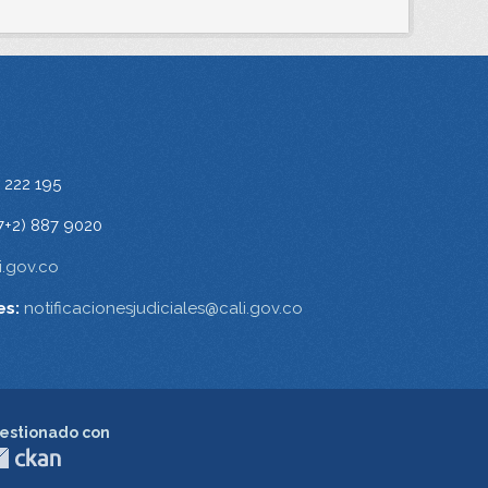
 222 195
7+2) 887 9020
.gov.co
es:
notificacionesjudiciales@cali.gov.co
estionado con