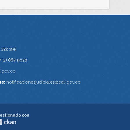
 222 195
7+2) 887 9020
.gov.co
es:
notificacionesjudiciales@cali.gov.co
estionado con