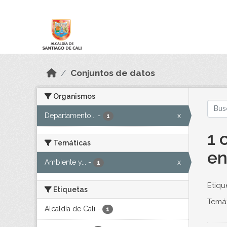
Skip to main content
Datos Abiertos
Conjuntos de datos
Organismos
Departamento...
-
x
1
1 
Temáticas
en
Ambiente y...
-
x
1
Etiqu
Etiquetas
Temát
Alcaldía de Cali
-
1