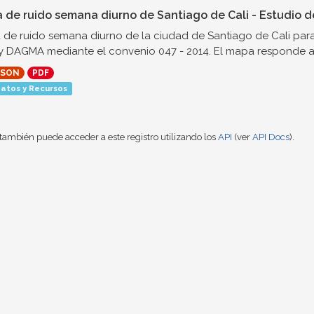
 de ruido semana diurno de Santiago de Cali - Estudio d
de ruido semana diurno de la ciudad de Santiago de Cali para 
 DAGMA mediante el convenio 047 - 2014. El mapa responde a l
JSON
PDF
atos y Recursos
también puede acceder a este registro utilizando los
API
(ver
API Docs
).