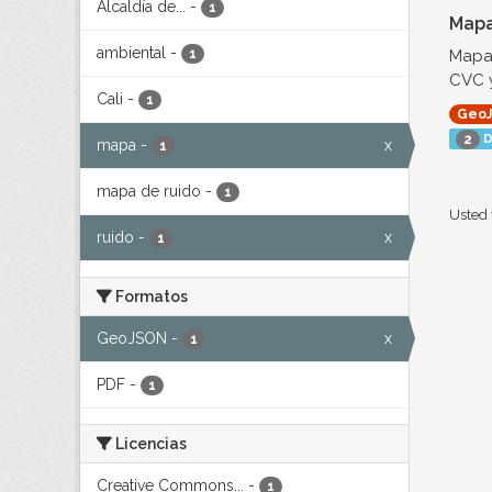
Alcaldía de...
-
1
Mapa
ambiental
-
Mapa 
1
CVC y
Cali
-
1
Geo
D
2
mapa
-
x
1
mapa de ruido
-
1
Usted 
ruido
-
x
1
Formatos
GeoJSON
-
x
1
PDF
-
1
Licencias
Creative Commons...
-
1