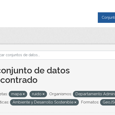
Conjunt
conjunto de datos
contrado
etas:
mapa
ruido
Organismos:
Departamento Adminis
icas:
Ambiente y Desarrollo Sostenible
Formatos:
GeoJ