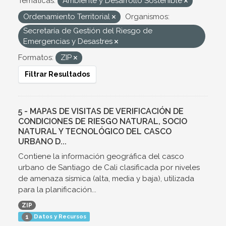
Temáticas:
Ambiente y Desarrollo Sostenible
Ordenamiento Territorial
Organismos:
Secretaría de Gestión del Riesgo de
Emergencias y Desastres
Formatos:
ZIP
Filtrar Resultados
5 - MAPAS DE VISITAS DE VERIFICACIÓN DE
CONDICIONES DE RIESGO NATURAL, SOCIO
NATURAL Y TECNOLÓGICO DEL CASCO
URBANO D...
Contiene la información geográfica del casco
urbano de Santiago de Cali clasificada por niveles
de amenaza sísmica (alta, media y baja), utilizada
para la planificación...
ZIP
Datos y Recursos
1