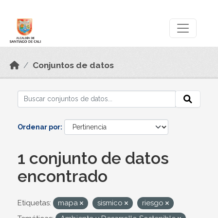
Skip to main content
Datos Abiertos
Conjuntos de datos
Ordenar por
1 conjunto de datos
encontrado
Etiquetas:
mapa
sismico
riesgo