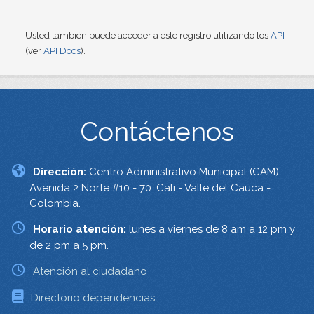
Usted también puede acceder a este registro utilizando los
API
(ver
API Docs
).
Contáctenos
Dirección:
Centro Administrativo Municipal (CAM)
Avenida 2 Norte #10 - 70. Cali - Valle del Cauca -
Colombia.
Horario atención:
lunes a viernes de 8 am a 12 pm y
de 2 pm a 5 pm.
Atención al ciudadano
Directorio dependencias