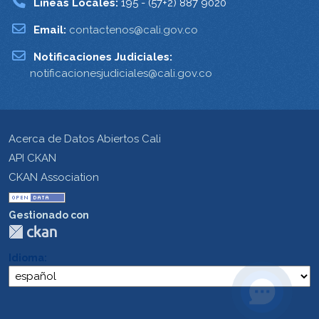
Lineas Locales:
195 - (57+2) 887 9020
Email:
contactenos@cali.gov.co
Notificaciones Judiciales:
notificacionesjudiciales@cali.gov.co
Acerca de Datos Abiertos Cali
API CKAN
CKAN Association
Gestionado con
Idioma