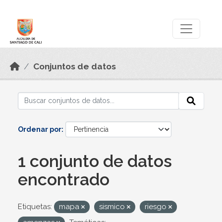
Skip to main content
Datos Abiertos
Conjuntos de datos
Ordenar por
1 conjunto de datos
encontrado
Etiquetas:
mapa
sismico
riesgo