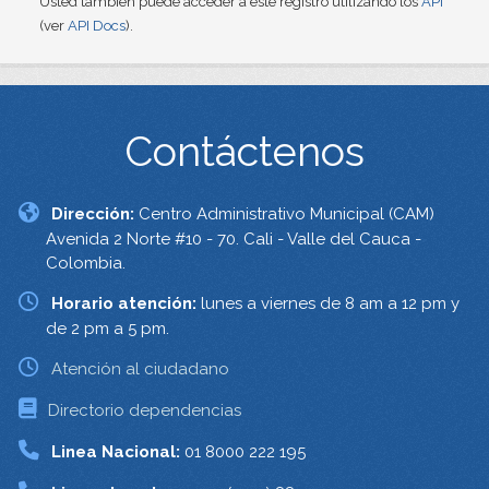
Usted también puede acceder a este registro utilizando los
API
(ver
API Docs
).
Contáctenos
Dirección:
Centro Administrativo Municipal (CAM)
Avenida 2 Norte #10 - 70. Cali - Valle del Cauca -
Colombia.
Horario atención:
lunes a viernes de 8 am a 12 pm y
de 2 pm a 5 pm.
Atención al ciudadano
Directorio dependencias
Linea Nacional:
01 8000 222 195