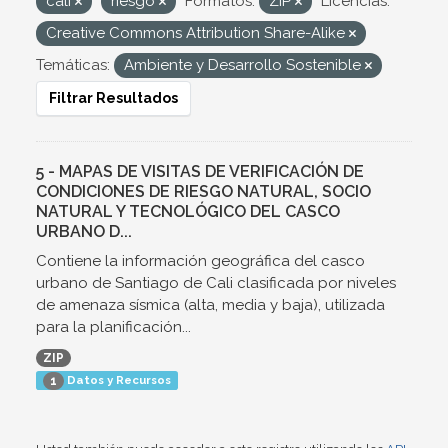
cali
riesgo
Formatos:
ZIP
Licencias:
Creative Commons Attribution Share-Alike
Temáticas:
Ambiente y Desarrollo Sostenible
Filtrar Resultados
5 - MAPAS DE VISITAS DE VERIFICACIÓN DE
CONDICIONES DE RIESGO NATURAL, SOCIO
NATURAL Y TECNOLÓGICO DEL CASCO
URBANO D...
Contiene la información geográfica del casco
urbano de Santiago de Cali clasificada por niveles
de amenaza sísmica (alta, media y baja), utilizada
para la planificación...
ZIP
Datos y Recursos
1