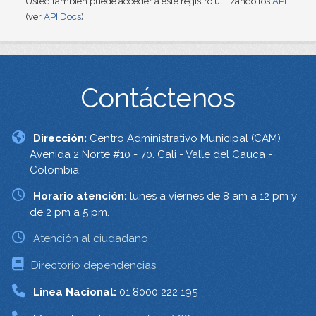
Usted también puede acceder a este registro utilizando los
API
(ver
API Docs
).
Contáctenos
Dirección:
Centro Administrativo Municipal (CAM)
Avenida 2 Norte #10 - 70. Cali - Valle del Cauca -
Colombia.
Horario atención:
lunes a viernes de 8 am a 12 pm y
de 2 pm a 5 pm.
Atención al ciudadano
Directorio dependencias
Linea Nacional:
01 8000 222 195