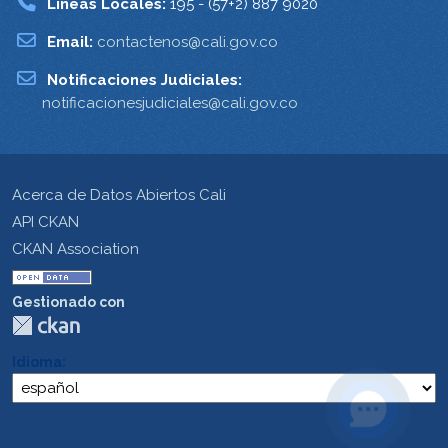
Lineas Locales:
195 - (57+2) 887 9020
Email:
contactenos@cali.gov.co
Notificaciones Judiciales:
notificacionesjudiciales@cali.gov.co
Acerca de Datos Abiertos Cali
API CKAN
CKAN Association
Gestionado con
Idioma