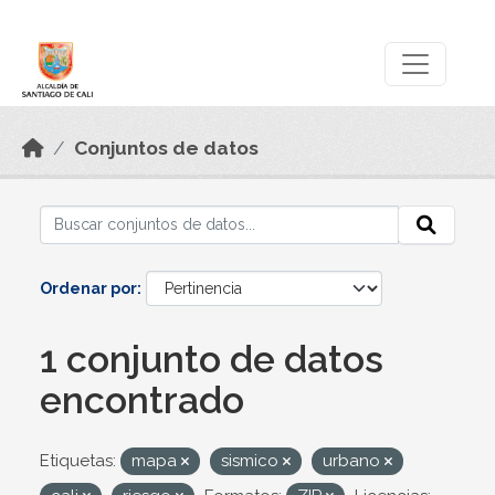
Skip to main content
Datos Abiertos
Conjuntos de datos
Ordenar por
1 conjunto de datos
encontrado
Etiquetas:
mapa
sismico
urbano