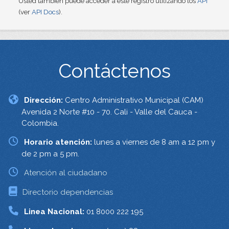
Usted también puede acceder a este registro utilizando los
API
(ver
API Docs
).
Contáctenos
Dirección:
Centro Administrativo Municipal (CAM)
Avenida 2 Norte #10 - 70. Cali - Valle del Cauca -
Colombia.
Horario atención:
lunes a viernes de 8 am a 12 pm y
de 2 pm a 5 pm.
Atención al ciudadano
Directorio dependencias
Linea Nacional:
01 8000 222 195