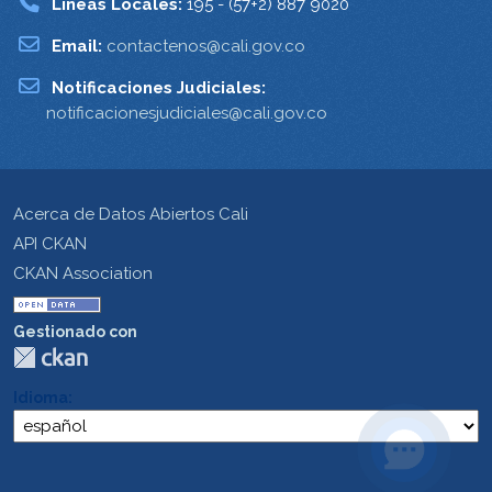
Lineas Locales:
195 - (57+2) 887 9020
Email:
contactenos@cali.gov.co
Notificaciones Judiciales:
notificacionesjudiciales@cali.gov.co
Acerca de Datos Abiertos Cali
API CKAN
CKAN Association
Gestionado con
Idioma