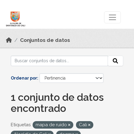
Skip to main content
Datos Abiertos
Conjuntos de datos
Ordenar por
1 conjunto de datos
encontrado
Etiquetas:
mapa de ruido
Cali