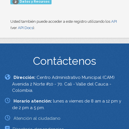
Datos y Recursos
2
Usted también puede acceder a este registro utilizando los
API
(ver
API Docs
).
Contáctenos
Dirección:
Centro Administrativo Municipal (CAM)
Avenida 2 Norte #10 - 70. Cali - Valle del Cauca -
Colombia.
Horario atención:
lunes a viernes de 8 am a 12 pm y
de 2 pm a 5 pm.
Atención al ciudadano