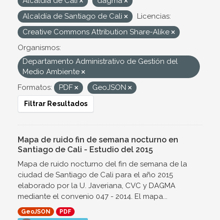
Alcaldía de Cali
dagma
Alcaldía de Santiago de Cali
Licencias:
Creative Commons Attribution Share-Alike
Organismos:
Departamento Administrativo de Gestión del
Medio Ambiente
Formatos:
PDF
GeoJSON
Filtrar Resultados
Mapa de ruido fin de semana nocturno en
Santiago de Cali - Estudio del 2015
Mapa de ruido nocturno del fin de semana de la
ciudad de Santiago de Cali para el año 2015
elaborado por la U. Javeriana, CVC y DAGMA
mediante el convenio 047 - 2014. El mapa...
GeoJSON
PDF