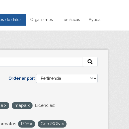
os de datos
Organismos
Temáticas
Ayuda
Ordenar por
ma
mapa
Licencias:
ormatos:
PDF
GeoJSON