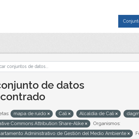
Conjunt
conjunto de datos
contrado
etas:
mapa de ruido
Cali
Alcaldía de Cali
dag
ative Commons Attribution Share-Alike
Organismos:
artamento Administrativo de Gestión del Medio Ambiente
F