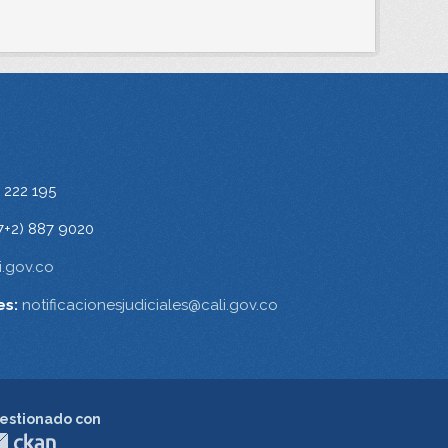
 222 195
7+2) 887 9020
.gov.co
es:
notificacionesjudiciales@cali.gov.co
estionado con