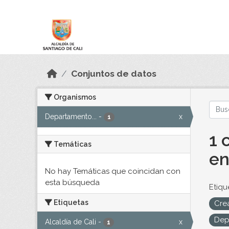
Skip to main content
Datos Abiertos
Conjuntos de datos
Organismos
Departamento...
-
x
1
1 
Temáticas
en
No hay Temáticas que coincidan con
esta búsqueda
Etiqu
Etiquetas
Cre
Dep
Alcaldía de Cali
-
x
1