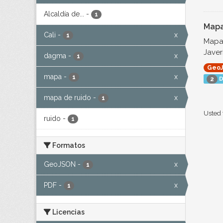
Alcaldía de...
-
1
Mapa
Cali
-
x
1
Mapa 
Javer
dagma
-
x
1
Geo
mapa
-
x
1
D
2
mapa de ruido
-
x
1
Usted 
ruido
-
1
Formatos
GeoJSON
-
x
1
PDF
-
x
1
Licencias