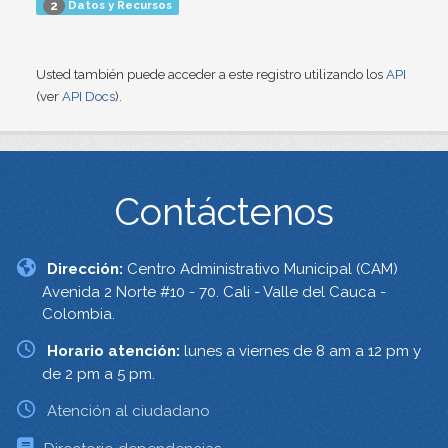
Datos y Recursos
2
Usted también puede acceder a este registro utilizando los
API
(ver
API Docs
).
Contáctenos
Dirección:
Centro Administrativo Municipal (CAM)
Avenida 2 Norte #10 - 70. Cali - Valle del Cauca -
Colombia.
Horario atención:
lunes a viernes de 8 am a 12 pm y
de 2 pm a 5 pm.
Atención al ciudadano