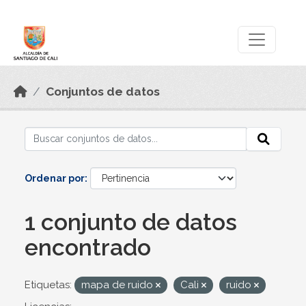
Skip to main content
Datos Abiertos
Conjuntos de datos
Ordenar por
1 conjunto de datos
encontrado
Etiquetas:
mapa de ruido
Cali
ruido