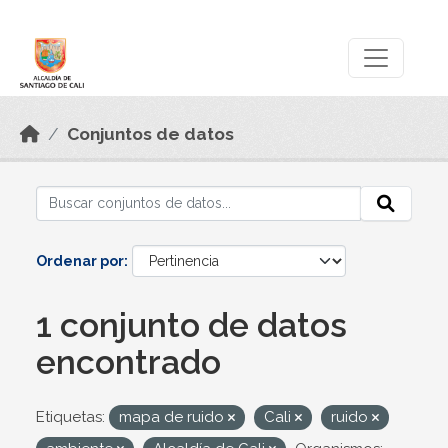
Skip to main content
Datos Abiertos
Conjuntos de datos
Ordenar por
1 conjunto de datos
encontrado
Etiquetas:
mapa de ruido
Cali
ruido