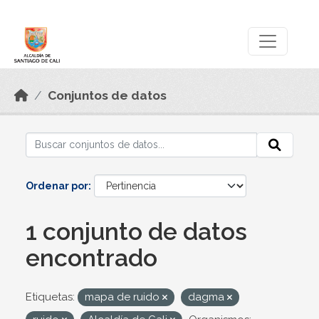
Skip to main content
Datos Abiertos
Conjuntos de datos
Ordenar por
1 conjunto de datos
encontrado
Etiquetas:
mapa de ruido
dagma