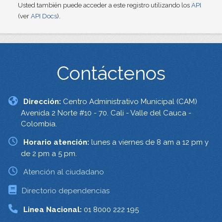
Usted también puede acceder a este registro utilizando los
API
(ver
API Docs
).
Contáctenos
Dirección:
Centro Administrativo Municipal (CAM)
Avenida 2 Norte #10 - 70. Cali - Valle del Cauca -
Colombia.
Horario atención:
lunes a viernes de 8 am a 12 pm y
de 2 pm a 5 pm.
Atención al ciudadano
Directorio dependencias
Linea Nacional:
01 8000 222 195