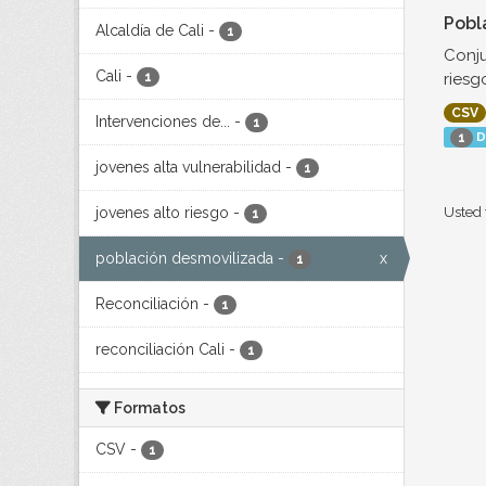
Pobl
Alcaldía de Cali
-
1
Conju
Cali
-
riesg
1
CSV
Intervenciones de...
-
1
D
1
jovenes alta vulnerabilidad
-
1
jovenes alto riesgo
-
Usted 
1
población desmovilizada
-
x
1
Reconciliación
-
1
reconciliación Cali
-
1
Formatos
CSV
-
1