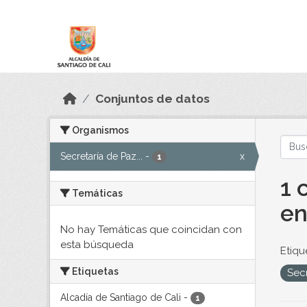
Skip to main content
Datos Abiertos
Conjuntos de datos
Organismos
Secretaría de Paz...
-
x
1
1 
Temáticas
en
No hay Temáticas que coincidan con
esta búsqueda
Etiqu
Etiquetas
Sec
Alcadía de Santiago de Cali
-
1