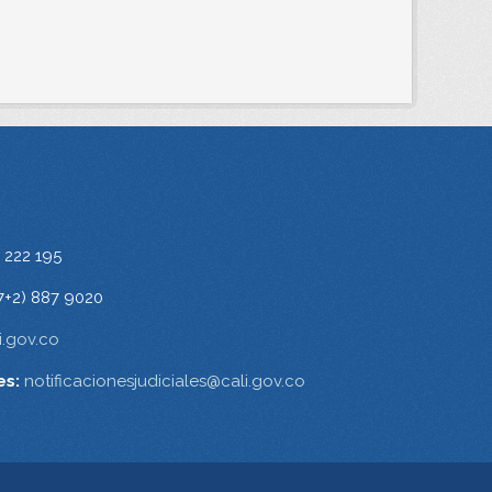
 222 195
7+2) 887 9020
.gov.co
es:
notificacionesjudiciales@cali.gov.co