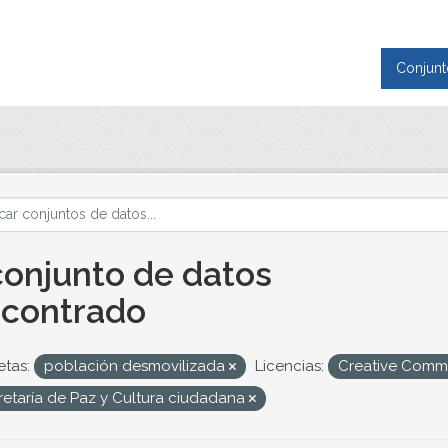
Conjunt
conjunto de datos
contrado
etas:
población desmovilizada
Licencias:
Creative Commo
retaría de Paz y Cultura ciudadana